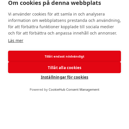
Om cookies på denna webbplats
Facila är städföretaget som erbjuder ett komplett
Vi använder cookies för att samla in och analysera
sortiment av städtjänster till företag och
organisationer i Linköping och Norrköping. Vi
information om webbplatsens prestanda och användning,
levererar hög kvalitet inom allt från företagsstäd
för att förbättra funktioner kopplade till sociala medier
och fönsterputs till golvvård och klottersanering.
och för att förbättra och anpassa innehåll och annonser.
Som serviceinriktad partner strävar vi alltid efter
Läs mer
att skapa goda och trygga kundrelationer.
Kontakta oss så hjälper vi er.
Tillåt endast nödvändigt
Våra tjänster
Tillåt alla cookies
Inställningar för cookies
Kontakta oss
Powered by
CookieHub Consent Management
Våra tjänster